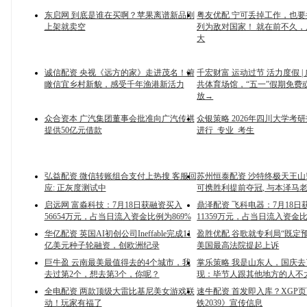
东启网 到底是谁在买啊？苹果离谱新品刚
粤友优配 宁可丢掉工作，也
上架就卖空
列为敌对国家！ 就在前不久
大
诚信配资 央视《远方的家》走进茂名！俯
千宏财富 运动过节 活力度假 |
瞰信宜乡村新貌，感受千年渔港新活力
共体育场馆，“五一”假期免费
放→
众合资本 广汽集团董事会批准向广汽传祺
众银策略 2026年四川大学考
提供50亿元借款
进行_专业_考生
弘益配资 微信转账组合支付上热搜 客服回
苏州恒泰配资 沙特终极天王山!
应: 正灰度测试中
可携胜利提前夺冠, 与本泽马
启远网 富淼科技：7月18日获融资买入
鼎泽配资 飞科电器：7月18日
56654万元，占当日流入资金比例为869%
11359万元，占当日流入资金比
华亿配资 英国AI初创公司Ineffable完成11
盈胜优配 谷歌就专利局“既定
亿美元种子轮融资，创欧洲纪录
美国最高法院提起上诉
巨牛盈 云南最美最值得去的4个城市，我
掌乐策略 我是山东人，国庆
去过第2个，想去第3个，你呢？
现：毕节人跟其他地方的人不
全电配资 两款顶级大雷比基尼美女游戏联
速牛配资 首发即入库？XGP
动！玩家有福了
铁2039》宣传信息