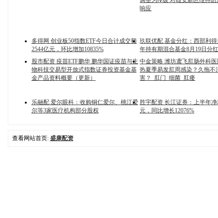
调整为Ⅳ级 对雄安新区维持防
响应
多得网 创业板50指数ETF今日合计成交额
玖联优配 基金分红：西部利
2544亿元，环比增加10835%
年持有期混合基金8月19日分
股市配资 疫苗ETF鹏华 鹏华国证疫苗与生
中金策略 潍坊鸢飞肛肠外科
物科技交易型开放式指数证券投资基金基
热夏季易发肛周感染？久拖不
金产品资料概要（更新）
害？_肛门_细菌_肛瘘
乐融配 爱尔眼科：收购铜仁爱尔、桃江爱
胜宇配资 长江证券：上半年净利
尔等3家医疗机构部分股权
元，同比增长12076%
查看网站首页:
盛康配资