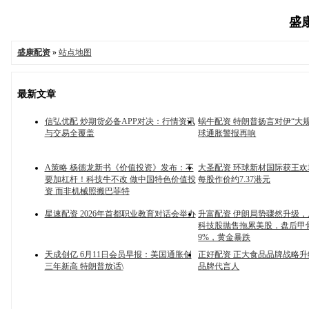
盛康
盛康配资
»
站点地图
最新文章
信弘优配 炒期货必备APP对决：行情资讯
蜗牛配资 特朗普扬言对伊“大规
与交易全覆盖
球通胀警报再响
A策略 杨德龙新书《价值投资》发布：不
大圣配资 环球新材国际获王欢增
要加杠杆！科技牛不改 做中国特色价值投
每股作价约7.37港元
资 而非机械照搬巴菲特
星速配资 2026年首都职业教育对话会举办
升富配资 伊朗局势骤然升级
科技股抛售拖累美股，盘后甲
9%，黄金暴跌
天成创亿 6月11日会员早报：美国通胀创
正好配资 正大食品品牌战略升
三年新高 特朗普放话\
品牌代言人