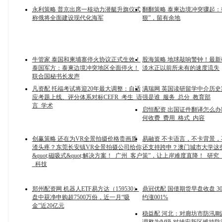
永利策略 普京出席一核动力潜艇升旗仪式
翻翻策略 泰柬边境冲突骤起：
称俄将全面建设现代化海军
狠”，留有余地
牛管家 泰国和柬埔寨停火协议正式生效！
股海策略 地球敲响警钟！最
泰国军方：泰柬边境冲突地区全面停火！
淡水正以前所未有的速度流失
联合国秘书长发声
凡资配 托福考试将迎20年最大调整：自适
满瑞网 英国读研留学中介历
应考题上线、评分体系对标CEFR_考生_语
强是谁_服务_总分_教育部
言_学术
启恒配资 出国证件翻译怎么
何收费_费用_格式_内容
创赢策略 还在为VR全景拍摄价格贵画质
易融资 不卡语言，不卡背景
渣头疼？东莞长安镇VR全景拍摄公司给你
还支持跨申？澳门城市大学这些
&quot;磁吸式&quot;解决方案！_广州_客户
策”，让上岸难度直降！_研究
_科技
郑州配资网 机器人ETF易方达（159530）
鼎冠优配 国债期货早盘收盘 3
盘中获净申购超7500万份，近一月“吸
约涨001%
金”近20亿元
稳益配 河北：对廊坊市防汛Ⅲ