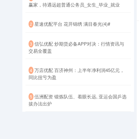
赢家，待遇远超普通公务员_女生_毕业_就业
​星速优配平台 花开锦绣 满目春光(4)#
2
​信弘优配 炒期货必备APP对决：行情资讯与
3
交易全覆盖
​万店优配 百济神州：上半年净利润45亿元，
4
同比扭亏为盈
​伍洲配资 锻炼队伍、着眼长远, 亚运会国乒选
5
拔办法出炉