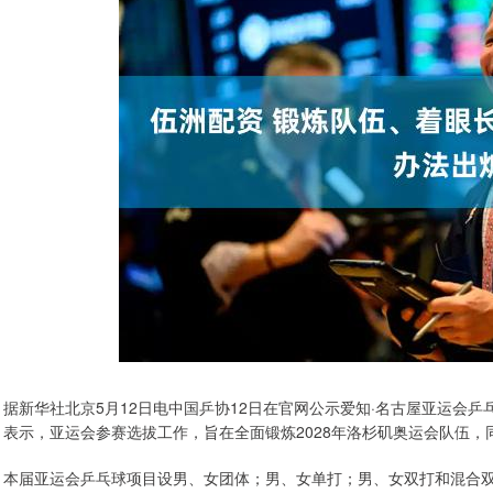
据新华社北京5月12日电中国乒协12日在官网公示爱知·名古屋亚运会
表示，亚运会参赛选拔工作，旨在全面锻炼2028年洛杉矶奥运会队伍，
本届亚运会乒乓球项目设男、女团体；男、女单打；男、女双打和混合双