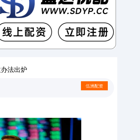
拔办法出炉
伍洲配资