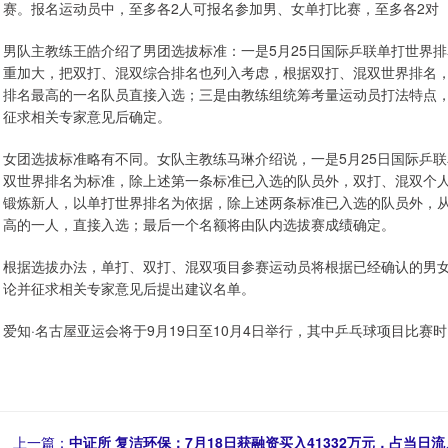
赛。报名运动员中，至多各2人可报名参加男、女单打比赛，至多各2对
男队主教练王皓介绍了男团选拔标准：一是5月25日国际乒联单打世界
重加大，把双打、混双综合排名也列入考虑，根据双打、混双世界排名
排名最高的一名队员直接入选；三是由教练组统筹考量运动员打法特点
征求相关专家意见后确定。
女团选拔标准略有不同。女队主教练马琳介绍说，一是5月25日国际乒
双世界排名为标准，除上述第一条标准已入选的队员外，双打、混双个人
锻炼新人，以单打世界排名为依据，除上述两条标准已入选的队员外，从2
高的一人，直接入选；最后一个名额将由队内选拔赛成绩确定。
根据选拔办法，单打、双打、混双项目参赛运动员将根据已经确认的男
论并征求相关专家意见后提出建议名单。
爱知·名古屋亚运会将于9月19日至10月4日举行，其中乒乓球项目比赛时
上一篇：
中证所 复洁环保：7月18日获融资买入41332万元，占当日流