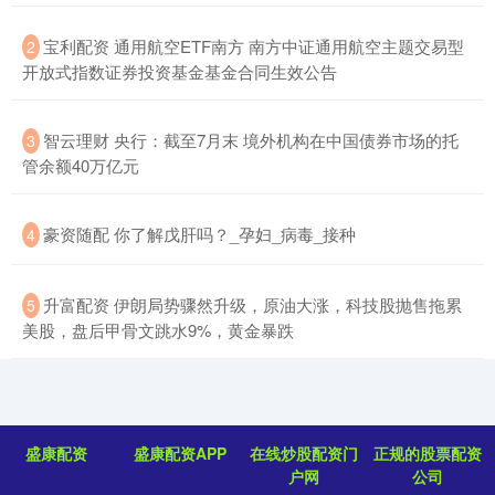
​宝利配资 通用航空ETF南方 南方中证通用航空主题交易型
2
开放式指数证券投资基金基金合同生效公告
​智云理财 央行：截至7月末 境外机构在中国债券市场的托
3
管余额40万亿元
​豪资随配 你了解戊肝吗？_孕妇_病毒_接种
4
​升富配资 伊朗局势骤然升级，原油大涨，科技股抛售拖累
5
美股，盘后甲骨文跳水9%，黄金暴跌
盛康配资
盛康配资APP
在线炒股配资门
正规的股票配资
户网
公司