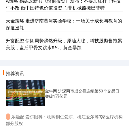
A策略 杨德龙新书《价值投资》发布：不要加杠杆！科技
牛不改 做中国特色价值投资 而非机械照搬巴菲特
天金策略 走进济南黄河实验学校：一场关于成长与教育的
深度巡礼
升富配资 伊朗局势骤然升级，原油大涨，科技股抛售拖累
美股，盘后甲骨文跳水9%，黄金暴跌
推荐资讯
金牛网 沪深两市成交额连续第50个交易日
突破1万亿元
​乐融配 爱尔眼科：收购铜仁爱尔、桃江爱尔等3家医疗机构
1
部分股权