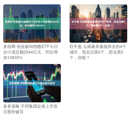
多得网 创业板50指数ETF今日
巨牛盈 云南最美最值得去的4个
合计成交额2544亿元，环比增
城市，我去过第2个，想去第3
加10835%
个，你呢？
多多策略 不同集团赴港上市首
日股价破百