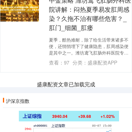
中金策略 潍坊鸢飞肛肠外科医
院讲解：闷热夏季易发肛周感
染？久拖不治有哪些危害？_
肛门_细菌_肛瘘
夏季，酷热难耐，除了给生活带来诸多不
便，还悄悄埋下了健康隐患，肛周感染便
是其中之一。潍坊鸢飞肛肠外科医院专家
指出，夏季肛周感染发病率显著升高，大
查看：
97
分类：
盛康配资APP
家务必提高警惕。....
盛康配资文章已加载完成
沪深京指数
上证综指
3940.04
+39.68
+1.02%