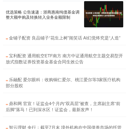
优选策略 公告速递：浙商惠南纯债基金调
整大额申购及转换转入业务金额限制
金铺子配资 良品铺子“花生上树”闹笑话 AI幻觉终究是“人造”
宝利配资 通用航空ETF南方 南方中证通用航空主题交易型开
放式指数证券投资基金基金合同生效公告
乐融配 爱尔眼科：收购铜仁爱尔、桃江爱尔等3家医疗机构
部分股权
鼎和网 官宣！证监会4个月内“双高层”被查，主席副主席“前
后脚”落马！已到深水区！证监会，最新发声！
智云理财 央行：截至7月末 境外机构在中国债券市场的托管