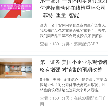
第一证券 干货休闲零食行业如
何选择自动化在线检重秤公司
_菲特_重量_智能
身为一名干货休闲零食企业的生产负责人,
我深知产品包装重量合规的重要性。去年,
我们因产品重量不合规被投诉,不仅赔偿了
消费者,还面临了巨额罚款和品牌形象受损
查看：
139
分类：
盛康配资APP
的双重打....
第一证券 美国小企业乐观情绪
略有增强 对销售的预期改善
8月份，美国小企业信心小幅走高，主要原
因是企业主对公司健康状况更加乐观，对
销售的乐观情绪也达到六个月来最强。 根
据周二公布的数据，全美独立企业联合会
查看：
153
分类：
在线炒股配资门户
（NFIB）....
网