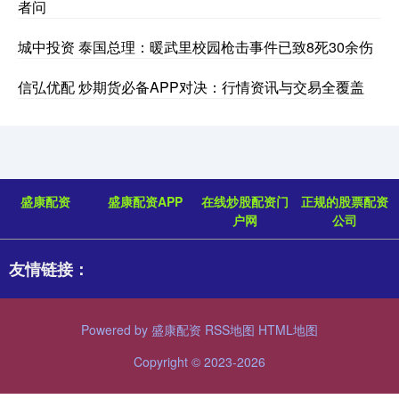
者问
城中投资 泰国总理：暖武里校园枪击事件已致8死30余伤
信弘优配 炒期货必备APP对决：行情资讯与交易全覆盖
盛康配资
盛康配资APP
在线炒股配资门
正规的股票配资
户网
公司
友情链接：
Powered by
盛康配资
RSS地图
HTML地图
Copyright
© 2023-2026