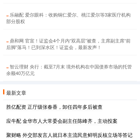
乐融配 爱尔眼科：收购铜仁爱尔、桃江爱尔等3家医疗机构
部分股权
鼎和网 官宣！证监会4个月内“双高层”被查，主席副主席“前
后脚”落马！已到深水区！证监会，最新发声！
智云理财 央行：截至7月末 境外机构在中国债券市场的托管
余额40万亿元
最新文章
胜亿配资 正厅级张春香，卸任四年多后被查
应牛配 金华市人大常委会副主任陈峰齐，主动投案
聚财略 外交部发言人就日本主流民意鲜明反核立场等答记